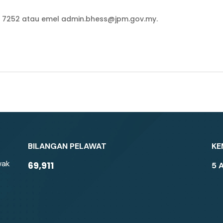
72 7252 atau emel admin.bhess@jpm.gov.my.
BILANGAN PELAWAT
KE
wak
69,911
5 