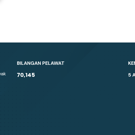
BILANGAN PELAWAT
KE
wak
70,145
5 