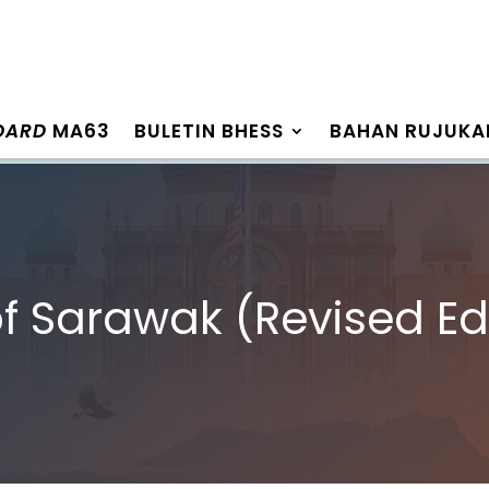
OARD
MA63
BULETIN BHESS
BAHAN RUJUKA
f Sarawak (Revised Edi